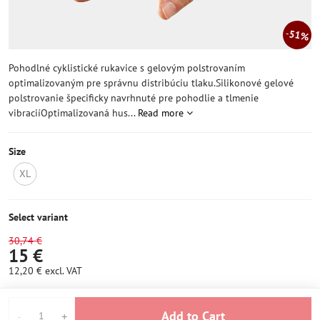
51%
Pohodlné cyklistické rukavice s gelovým polstrovaním
optimalizovaným pre správnu distribúciu tlaku.Silikonové gelové
polstrovanie špecificky navrhnuté pre pohodlie a tlmenie
vibraciíOptimalizovaná hus...
Read more
Size
XL
NOT
IN
STOCK
Select variant
30,74 €
15 €
12,20 €
excl. VAT
Add to Cart