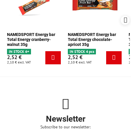
NAMEDSPORT Energy bar
NAMEDSPORT Energy bar
N
Total Energy cranberry-
Total Energy chocolate-
T
walnut 35g
apricot 35g
3
IN STOCK 6+
IN STOCK 4 pcs
2,52 €
2,52 €
2,10 €
excl. VAT
2,10 €
excl. VAT
2
Newsletter
Subscribe to our newsletter: