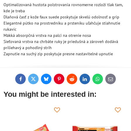
Optimalizovaná hustota polstrovania rovnomerne rozloží tlak tam,
kde je treba
Dlaňová časť z kože faux suede poskytuje skvelú odolnosť a grip
Elegantné pútko na prostredníku a prsteníku uľahčuje stiahnutie
rukavíc
Mäkká absorpčná vrstva na palci na otrenie nosa
Sieťovaná vrstva na chrbáte ruky je priedušná a zároveň dodává
priliehavý a pohodlný strih
Zapnutie na suchý zip poskytuje presne nastavitelné upnutie
Facebook
Twitter
Bluesky
Pinterest
Reddit
LinkedIn
WhatsApp
E-
mail
You might be interested in: