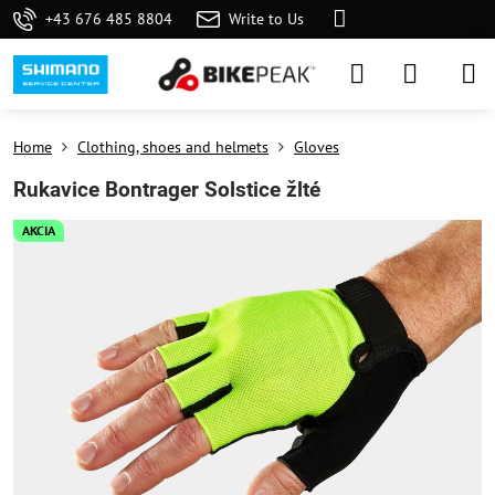
+43 676 485 8804
Write to Us
Home
Clothing, shoes and helmets
Gloves
Rukavice Bontrager Solstice žlté
AKCIA