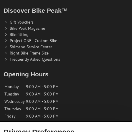
Discover Bike Peak™
Gift Vouchers
Bike Peak Magazine
Bikefitting
Project ONE - Custom Bike
Shimano Service Center
Right Bike Frame Size
Frequently Asked Questions
Opening Hours
Monday
9:00 AM - 5:00 PM
Tuesday
9:00 AM - 5:00 PM
Wednesday
9:00 AM - 5:00 PM
Thursday
9:00 AM - 5:00 PM
Friday
9:00 AM - 5:00 PM
Saturday
9:00 AM - 12:00 PM