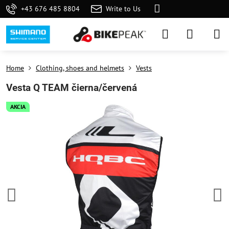
+43 676 485 8804
Write to Us
Home
Clothing, shoes and helmets
Vests
Vesta Q TEAM čierna/červená
AKCIA