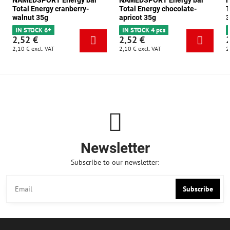
NAMEDSPORT Energy bar
NAMEDSPORT Energy bar
N
Total Energy cranberry-
Total Energy chocolate-
T
walnut 35g
apricot 35g
3
IN STOCK 6+
IN STOCK 4 pcs
2,52 €
2,52 €
2,10 €
excl. VAT
2,10 €
excl. VAT
2
Newsletter
Subscribe to our newsletter:
Subscribe