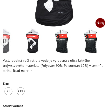
10%
Vesta odolná voči vetru a vode je vyrobená z ultra ľahkého
trojvrstvového materiálu (Polyester 90%, Polyuretán 10%) v semi-fit
strihu.
Read more
Size
XL
XXL
LAST
LAST
PIECE
PIECE
IN
IN
Select variant