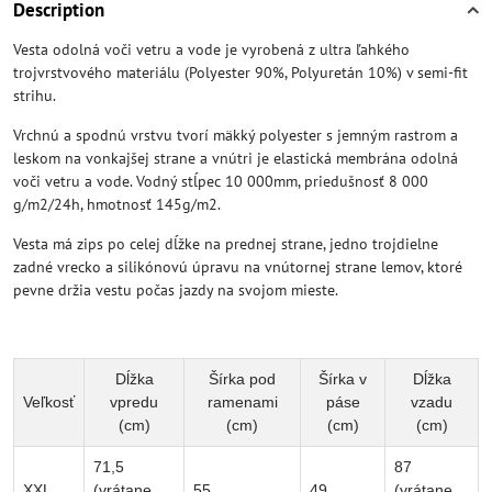
Description
Vesta odolná voči vetru a vode je vyrobená z ultra ľahkého
trojvrstvového materiálu (Polyester 90%, Polyuretán 10%) v semi-fit
strihu.
Vrchnú a spodnú vrstvu tvorí mäkký polyester s jemným rastrom a
leskom na vonkajšej strane a vnútri je elastická membrána odolná
voči vetru a vode. Vodný stĺpec 10 000mm, priedušnosť 8 000
g/m2/24h, hmotnosť 145g/m2.
Vesta má zips po celej dĺžke na prednej strane, jedno trojdielne
zadné vrecko a silikónovú úpravu na vnútornej strane lemov, ktoré
pevne držia vestu počas jazdy na svojom mieste.
Dĺžka
Šírka pod
Šírka v
Dĺžka
Veľkosť
vpredu
ramenami
páse
vzadu
(cm)
(cm)
(cm)
(cm)
71,5
87
XXL
(vrátane
55
49
(vrátane