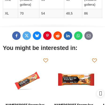
goliera)
goliera)
XL
70
54
48,5
86
Facebook
Twitter
Bluesky
Pinterest
Reddit
LinkedIn
WhatsApp
E-
mail
You might be interested in: