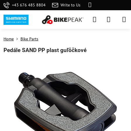
+43 676 485 8804
Write to Us
Home
Bike Parts
Pedále SAND PP plast guľôčkové