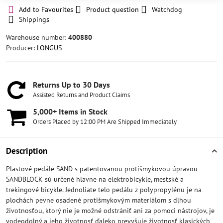
Add to Favourites
Product question
Watchdog
Shippings
Warehouse number:
400880
Producer:
LONGUS
Returns Up to 30 Days
Assisted Returns and Product Claims
5,000+ Items in Stock
Orders Placed by 12:00 PM Are Shipped Immediately
Description
Plastové pedále SAND s patentovanou protišmykovou úpravou
SANDBLOCK sú určené hlavne na elektrobicykle, mestské a
trekingové bicykle. Jednoliate telo pedálu z polypropylénu je na
plochách pevne osadené protišmykovým materiálom s dlhou
životnosťou, ktorý nie je možné odstrániť ani za pomoci nástrojov, je
vodeodolný a jeho životnosť ďaleko prevyšuje životnosť klasických