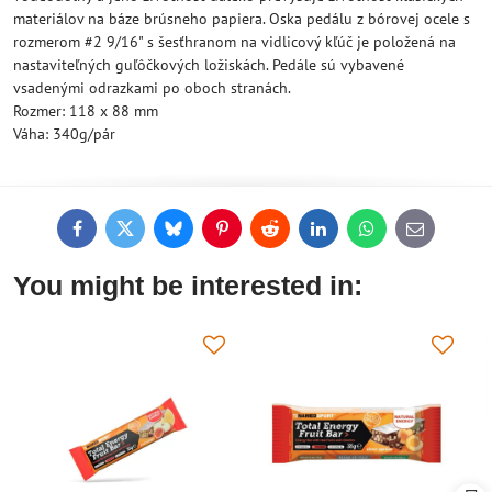
materiálov na báze brúsneho papiera. Oska pedálu z bórovej ocele s
rozmerom #2 9/16" s šesťhranom na vidlicový kľúč je položená na
nastaviteľných guľôčkových ložiskách. Pedále sú vybavené
vsadenými odrazkami po oboch stranách.
Rozmer: 118 x 88 mm
Váha: 340g/pár
Facebook
Twitter
Bluesky
Pinterest
Reddit
LinkedIn
WhatsApp
E-
mail
You might be interested in: