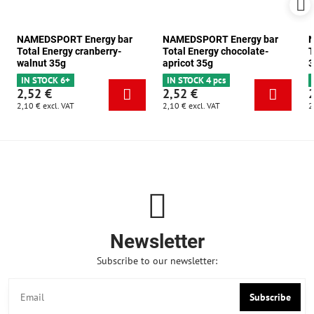
NAMEDSPORT Energy bar
NAMEDSPORT Energy bar
N
Total Energy cranberry-
Total Energy chocolate-
T
walnut 35g
apricot 35g
3
IN STOCK 6+
IN STOCK 4 pcs
2,52 €
2,52 €
2,10 €
excl. VAT
2,10 €
excl. VAT
2
Newsletter
Subscribe to our newsletter:
Subscribe