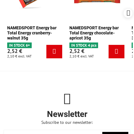
NAMEDSPORT Energy bar
NAMEDSPORT Energy bar
N
Total Energy cranberry-
Total Energy chocolate-
T
walnut 35g
apricot 35g
3
IN STOCK 6+
IN STOCK 4 pcs
2,52 €
2,52 €
2,10 €
excl. VAT
2,10 €
excl. VAT
2
Newsletter
Subscribe to our newsletter: