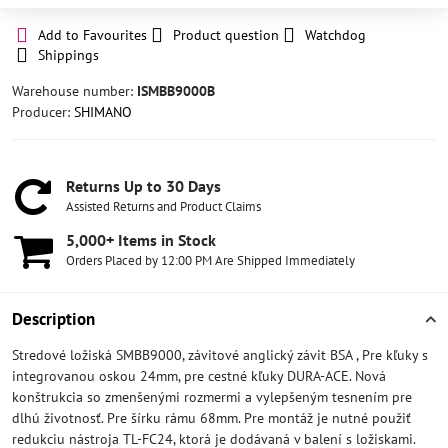
Add to Favourites
Product question
Watchdog
Shippings
Warehouse number:
ISMBB9000B
Producer:
SHIMANO
Returns Up to 30 Days
Assisted Returns and Product Claims
5,000+ Items in Stock
Orders Placed by 12:00 PM Are Shipped Immediately
Description
Stredové ložiská SMBB9000, závitové anglický závit BSA , Pre kľuky s
integrovanou oskou 24mm, pre cestné kľuky DURA-ACE. Nová
konštrukcia so zmenšenými rozmermi a vylepšeným tesnením pre
dlhú životnosť. Pre šírku rámu 68mm. Pre montáž je nutné použiť
redukciu nástroja TL-FC24, ktorá je dodávaná v balení s ložiskami.