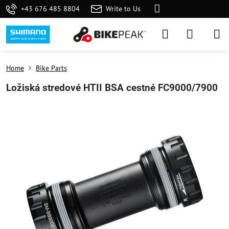
+43 676 485 8804
Write to Us
Home
Bike Parts
Ložiská stredové HTII BSA cestné FC9000/7900