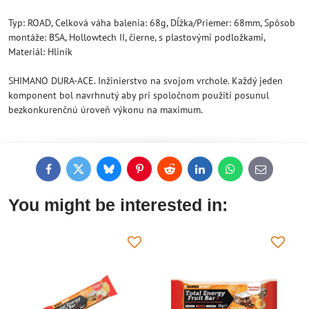
Typ: ROAD, Celková váha balenia: 68g, Dĺžka/Priemer: 68mm, Spôsob
montáže: BSA, Hollowtech II, čierne, s plastovými podložkami,
Materiál: Hliník
SHIMANO DURA-ACE. Inžinierstvo na svojom vrchole. Každý jeden
komponent bol navrhnutý aby pri spoločnom použití posunul
bezkonkurenčnú úroveň výkonu na maximum.
Facebook
Twitter
Bluesky
Pinterest
Reddit
LinkedIn
WhatsApp
E-
mail
You might be interested in: