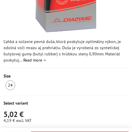
Ľahká a súčasne pevná duša, ktorá poskytuje optimálny výkon, je
odolná voči mrazu aj prehriatiu. Duša je vyrobená zo syntetickej
butylovej gumy (butyl rubber) s hrúbkou steny 0,90mm. Materiál
poskytuj...
Read more
Size
24
IN
STOCK
5
Select variant
pcs
5,02 €
4,19 €
excl. VAT