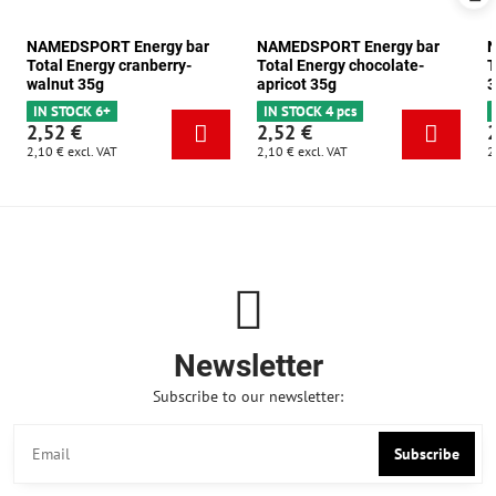
NAMEDSPORT Energy bar
NAMEDSPORT Energy bar
N
Total Energy cranberry-
Total Energy chocolate-
T
walnut 35g
apricot 35g
3
IN STOCK 6+
IN STOCK 4 pcs
2,52 €
2,52 €
2,10 €
excl. VAT
2,10 €
excl. VAT
2
Newsletter
Subscribe to our newsletter:
Subscribe