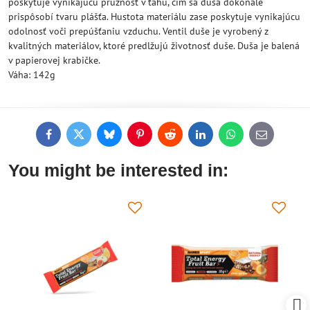
poskytuje vynikajúcu pružnosť v ťahu, čím sa duša dokonale
prispôsobí tvaru plášťa. Hustota materiálu zase poskytuje vynikajúcu
odolnosť voči prepúšťaniu vzduchu. Ventil duše je vyrobený z
kvalitných materiálov, ktoré predlžujú životnosť duše. Duša je balená
v papierovej krabičke.
Váha: 142g
Facebook
Twitter
Bluesky
Pinterest
Reddit
LinkedIn
WhatsApp
E-
mail
You might be interested in: